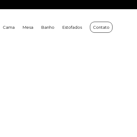
 Velha:
(27) 9 9231-2966
| WhatsApp Vitória:
(27) 9 9231-2421
Cama
Mesa
Banho
Estofados
Contato