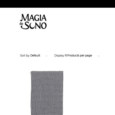
Sort by
Default
Display
9 Products per page