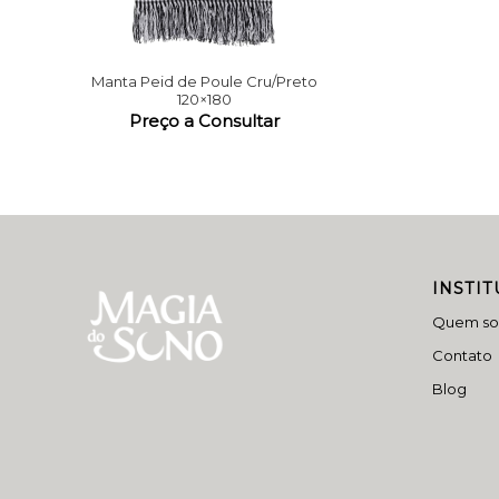
Manta Peid de Poule Cru/Preto
120×180
INSTI
Quem s
Contato
Blog