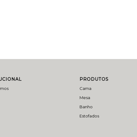
TUCIONAL
PRODUTOS
omos
Cama
Mesa
Banho
Estofados