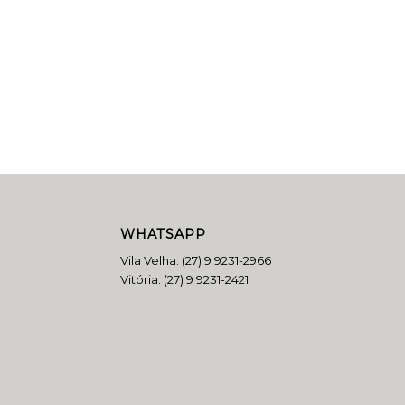
WHATSAPP
Vila Velha:
(27) 9 9231-2966
Vitória:
(27) 9 9231-2421