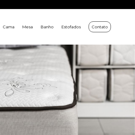
 Velha:
(27) 9 9231-2966
| WhatsApp Vitória:
(27) 9 9231-2421
Cama
Mesa
Banho
Estofados
Contato