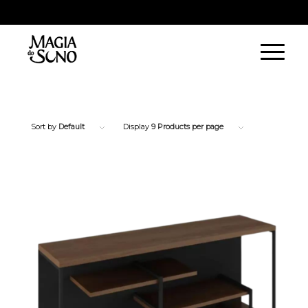
WhatsApp Vila Velha:
(27) 9 9231-2966
| WhatsApp Vitória:
(27) 9 9231-
2421
Sort by
Default
Display
9 Products per page