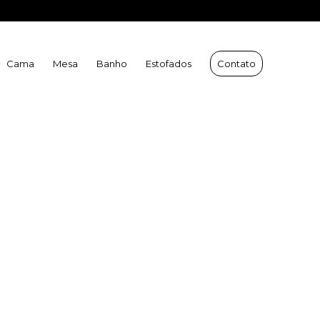
 Velha:
(27) 9 9231-2966
| WhatsApp Vitória:
(27) 9 9231-2421
Cama
Mesa
Banho
Estofados
Contato