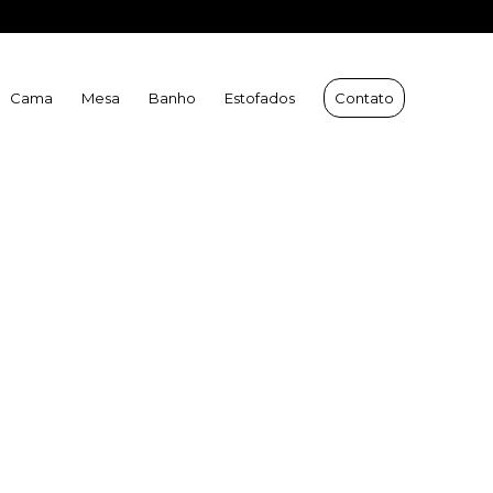
 Velha:
(27) 9 9231-2966
| WhatsApp Vitória:
(27) 9 9231-2421
Cama
Mesa
Banho
Estofados
Contato