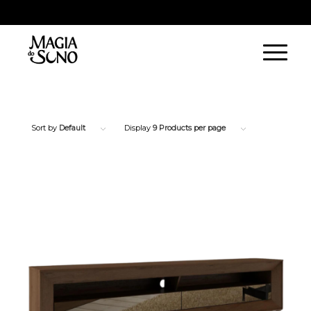
WhatsApp Vila Velha:
(27) 9 9231-2966
| WhatsApp Vitória:
(27) 9 9231-
2421
Sort by
Default
Display
9 Products per page